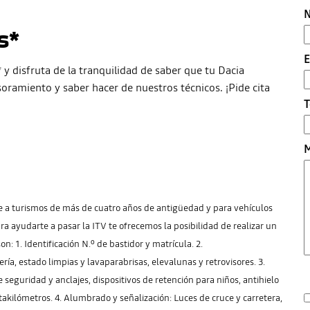
N
s*
E
 y disfruta de la tranquilidad de saber que tu Dacia
esoramiento y saber hacer de nuestros técnicos. ¡Pide cita
T
M
le a turismos de más de cuatro años de antigüedad y para vehículos
ra ayudarte a pasar la ITV te ofrecemos la posibilidad de realizar un
n: 1. Identificación N.º de bastidor y matrícula. 2.
ría, estado limpias y lavaparabrisas, elevalunas y retrovisores. 3.
 seguridad y anclajes, dispositivos de retención para niños, antihielo
takilómetros. 4. Alumbrado y señalización: Luces de cruce y carretera,